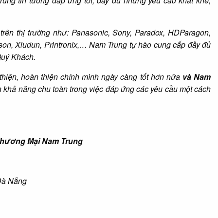
ung tin tưởng đáp ứng tốt, đầy đủ những yêu cầu khắt khe,
 trên thị trường như: Panasonic, Sony, Paradox, HDParagon,
Epson, Xiudun, Printronix,… Nam Trung tự hào cung cấp đầy đủ
 Quý Khách.
thiện, hoàn thiện chính mình ngày càng tốt hơn nữa
và Nam
 khả năng chu toàn trong việc đáp ứng các yêu cầu một cách
Thương Mại Nam Trung
Đà Nẵng