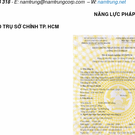
8 318
- E:
namtrung@namtrungcorp.com
– W:
namtrung.net
NĂNG LỰC PHÁP
KD TRỤ SỞ CHÍNH TP. HCM