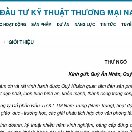
 ĐẦU TƯ KỸ THUẬT THƯƠNG MẠI 
C HOẠT ĐỘNG
SẢN PHẨM
DỰ ÁN
NĂNG LỰC
TIN TỨC
TUYỂ
Ủ
CURRENT:
GIỚI THIỆU
THƯ NGỎ
Kính gửi
: Quý Ân Nhân, Qu
ám ơn và rất vinh hạnh được Quý Khách quan tâm đến sản phẩ
t đẹp nhất, luôn luôn bình an, khỏe mạnh, thành công trong côn
ng ty Cổ phần Đầu Tư KT TM Nam Trung (Nam Trung), hoạt động 
 giáo dục - trường học, các giải pháp tích hợp cho văn phòng là
kinh doanh, kỹ thuật nhiều năm kinh nghiệm, bằng cấp đúng