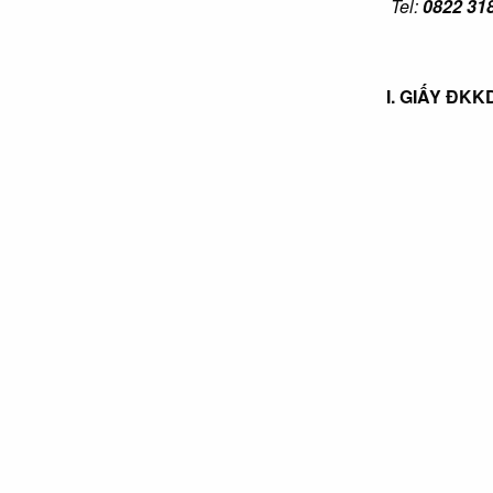
Tel:
0822 31
I. GIẤY ĐK