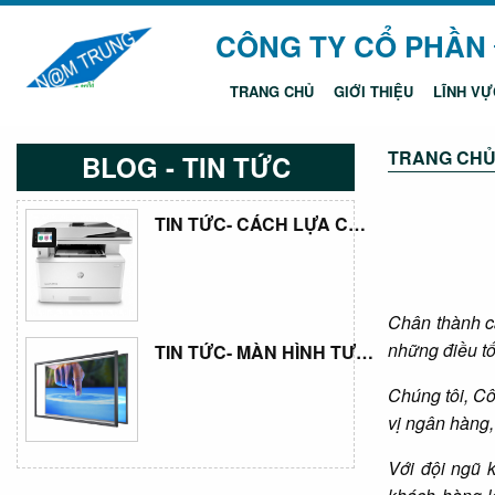
CÔNG TY CỔ PHẦN
TRANG CHỦ
GIỚI THIỆU
LĨNH VỰ
◀
Previous Slide
TRANG CH
BLOG - TIN TỨC
TIN TỨC- CÁCH LỰA CHỌN LOẠI MÁY IN PHÙ HỢP VỚI NHU CẦU
Chân thành c
những điều tố
TIN TỨC- MÀN HÌNH TƯƠNG TÁC THÔNG TIN: KHOẢNH KHẮC MỚI CHO PHƯƠNG PHÁP DẠY HỌC
Chúng tôi, Cô
vị ngân hàng,
Với đội ngũ 