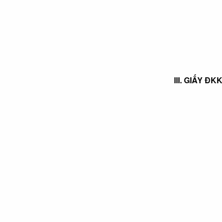
III. GIẤY Đ