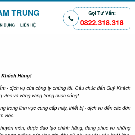
NAM TRUNG
Gọi Tư Vấn:
0822.318.318
N DỤNG
LIÊN HỆ
Nex
▶
ý Khách Hàng!
m - dịch vụ của công ty chúng tôi. Cầu chúc đến Quý Khách
g việc và vững vàng trong cuộc sống!
trong lĩnh vực cung cấp máy, thiết bị - dịch vụ đến các đơn
m việc.
 chuyên môn, được đào tạo chính hãng, đang phục vụ những