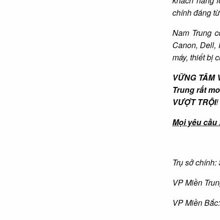
khách hàng l
chính đáng t
Nam Trung có
Canon, Dell, 
máy, thiết bị
VỮNG TÂM 
Trung rất m
VƯỢT TRỘI
!
Mọi yêu cầu x
Trụ sở chính:
VP Miền Trun
VP Miền Bắc: