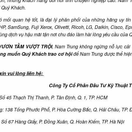
ớn, những khách hàng đòi hỏi tính chuyên nghiệp cao. Nam Tr
ừ Quý Khách.
 mối quan hệ tốt, là đại lý phân phối của những hãng uy tín
HP, SamSung, Fuji Xerox, Olivetti, Ricoh, LG, Daikin, Cisco, 
 cùng dịch vụ hậu mãi tận nơi chu đáo làm hài lòng yêu cầu của
VƯƠN TẦM VƯỢT TRỘI
, Nam Trung không ngừng nỗ lực cải 
ong muốn Quý Khách trao cơ hội
để Nam Trung được thể hiện
in vui lòng liên hệ:
Công Ty Cổ Phần Đầu Tư Kỹ Thuật 
Số 45 Thạch Thị Thanh, P. Tân Định, Q. 1, TP. HCM
g:
138 Tống Phước Phổ, P. Hòa Cường Bắc, Q. Hải Châu, TP. 
Số 67 Hàng Giấy, P. Đồng Xuân, Q. Hoàn Kiếm, TP. Hà Nội