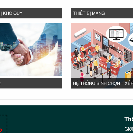
BỊ KHO QUỸ
THIẾT BỊ MẠNG
C
HỆ THỐNG BÌNH CHỌN – XẾ
Thô
Giới
2