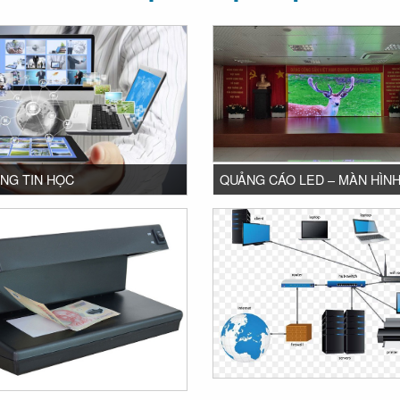
NG TIN HỌC
QUẢNG CÁO LED – MÀN HÌN