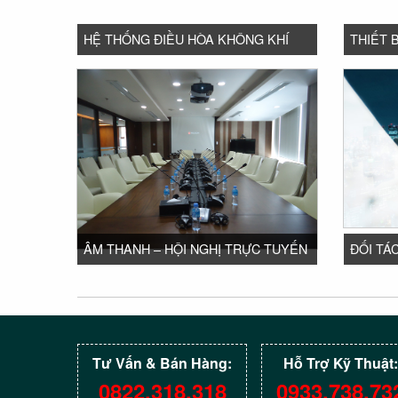
HỆ THỐNG ĐIỀU HÒA KHÔNG KHÍ
THIẾT 
ÂM THANH – HỘI NGHỊ TRỰC TUYẾN
ĐỐI TÁ
Tư Vấn & Bán Hàng:
Hỗ Trợ Kỹ Thuật:
0822.318.318
0933.738.73