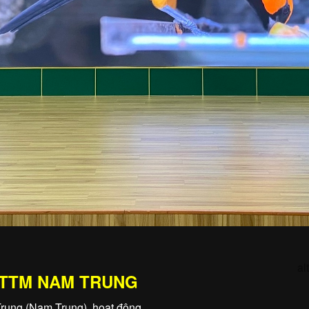
al
KTTM NAM TRUNG
rung (Nam Trung), hoạt động