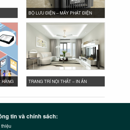
BỘ LƯU ĐIỆN – MÁY PHÁT ĐIỆN
P HÀNG
TRANG TRÍ NỘI THẤT – IN ẤN
ng tin và chính sách:
 thiệu