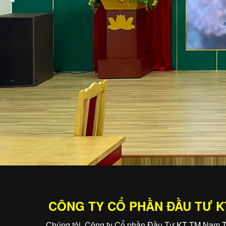
CÔNG TY CỔ PHẦN ĐẦU TƯ 
Chúng tôi, Công ty Cổ phần Đầu Tư KT TM Nam T