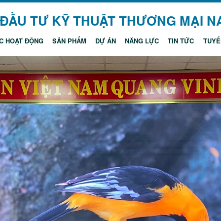
 ĐẦU TƯ KỸ THUẬT THƯƠNG MẠI 
C HOẠT ĐỘNG
SẢN PHẨM
DỰ ÁN
NĂNG LỰC
TIN TỨC
TUYỂ