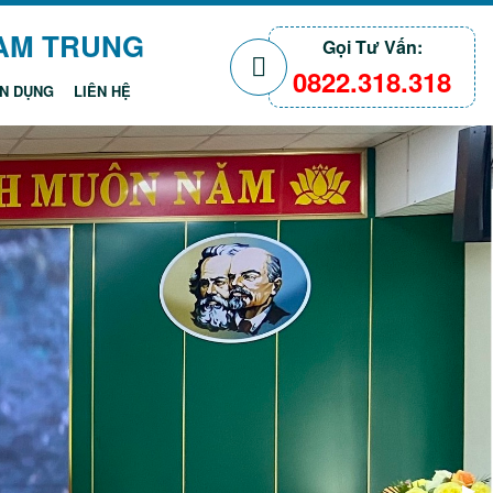
NAM TRUNG
Gọi Tư Vấn:
0822.318.318
N DỤNG
LIÊN HỆ
Nex
▶